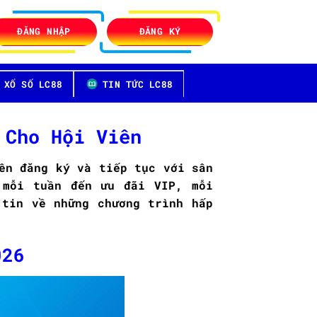
ĐĂNG NHẬP
ĐĂNG KÝ
XỔ SỐ LC88
TIN TỨC LC88
 Cho Hội Viên
ên đăng ký và tiếp tục với sân
 mỗi tuần đến ưu đãi VIP, mỗi
 tin về những chương trình hấp
026