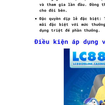
và tham gia lần đầu. Đồng t
cho đôi bên.
Đặc quyền dịp lễ đặc biệt: 
mãi đặc biệt với mức thưởn
dụng triệt để phần thưởng.
Điều kiện áp dụng 