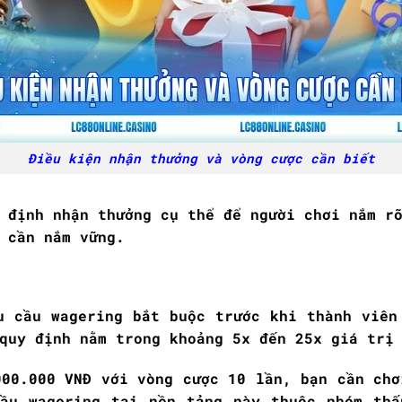
Điều kiện nhận thưởng và vòng cược cần biết
 định nhận thưởng cụ thể để người chơi nắm rõ
 cần nắm vững.
u cầu wagering bắt buộc trước khi thành viên
quy định nằm trong khoảng 5x đến 25x giá trị
000.000 VNĐ với vòng cược 10 lần, bạn cần chơ
cầu wagering tại nền tảng này thuộc nhóm thấ