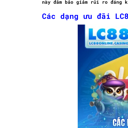
này đảm bảo giảm rủi ro đáng k
Các dạng ưu đãi LC