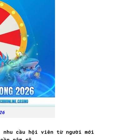
26
 nhu cầu hội viên từ người mới
 cần nắm rõ.