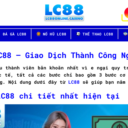
ĐÁ GÀ LC88
NỔ HŨ LC88
THỂ THAO LC88
C88 – Giao Dịch Thành Công N
 thành viên băn khoăn nhất vì e ngại quy tr
c tế, tất cả các bước chỉ bao gồm 3 bước cơ
ng. Nội dung dưới đây từ
LC88
sẽ giúp bạn nắm 
LC88 chi tiết nhất hiện tại