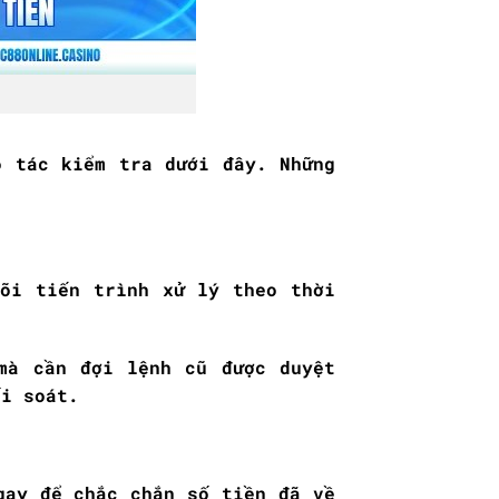
o tác kiểm tra dưới đây. Những
.
õi tiến trình xử lý theo thời
mà cần đợi lệnh cũ được duyệt
ối soát.
gay để chắc chắn số tiền đã về