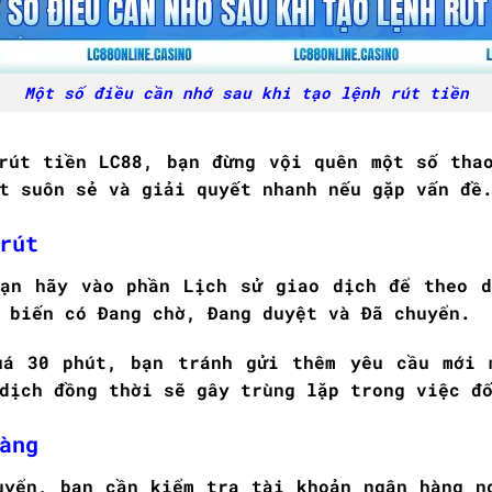
Một số điều cần nhớ sau khi tạo lệnh rút tiền
rút tiền LC88
, bạn đừng vội quên một số tha
t suôn sẻ và giải quyết nhanh nếu gặp vấn đề
rút
bạn hãy vào phần Lịch sử giao dịch để theo d
 biến có Đang chờ, Đang duyệt và Đã chuyển.
uá 30 phút, bạn tránh gửi thêm yêu cầu mới 
dịch đồng thời sẽ gây trùng lặp trong việc đ
àng
uyển, bạn cần kiểm tra tài khoản ngân hàng n