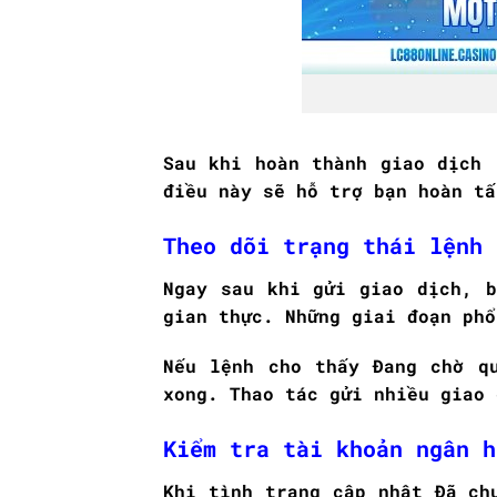
Sau khi hoàn thành giao dịch
điều này sẽ hỗ trợ bạn hoàn tấ
Theo dõi trạng thái lệnh 
Ngay sau khi gửi giao dịch, 
gian thực. Những giai đoạn phổ
Nếu lệnh cho thấy Đang chờ q
xong. Thao tác gửi nhiều giao 
Kiểm tra tài khoản ngân h
Khi tình trạng cập nhật Đã ch