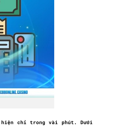
hiện chỉ trong vài phút. Dưới