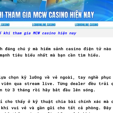
ế khi tham gia MCW casino hiện nay
h đáng chú ý mà hiếm sảnh casino điện tử nào
mạnh tiêu biểu nhất mà bạn cần tìm hiểu.
lựa chọn kỹ lưỡng về vẻ ngoài, tay nghề phục
 viên qua stream live. Từng dealer đều trải 
n từ 3 tháng rồi hãy bắt đầu lên sóng.
ỉ cho thấy ở kỹ thuật chia bài chính xác mà 
 khí vui vẻ và gần gũi cho tất cả phòng. Đây