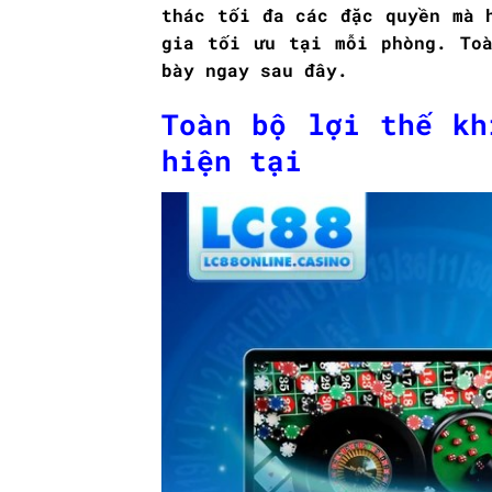
thác tối đa các đặc quyền mà 
gia tối ưu tại mỗi phòng. To
bày ngay sau đây.
Toàn bộ lợi thế kh
hiện tại