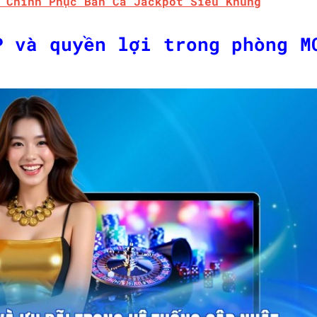
 Chinh Phục Bắn Cá Jackpot Siêu Khủng
P và quyền lợi trong phòng M