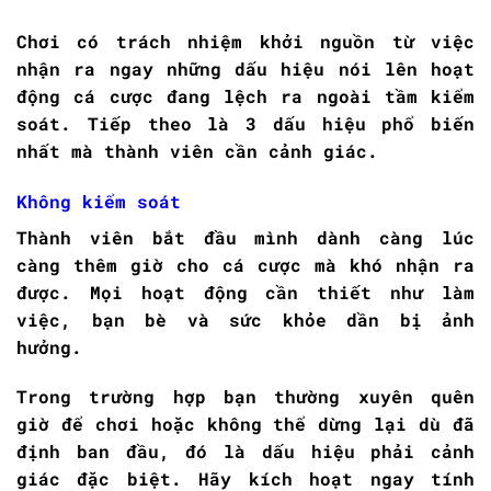
Chơi có trách nhiệm
khởi nguồn từ việc
nhận ra ngay những dấu hiệu nói lên hoạt
động cá cược đang lệch ra ngoài tầm kiểm
soát. Tiếp theo là 3 dấu hiệu phổ biến
nhất mà thành viên cần cảnh giác.
Không kiểm soát
Thành viên bắt đầu mình dành càng lúc
càng thêm giờ cho cá cược mà khó nhận ra
được. Mọi hoạt động cần thiết như làm
việc, bạn bè và sức khỏe dần bị ảnh
hưởng.
Trong trường hợp bạn thường xuyên quên
giờ để chơi hoặc không thể dừng lại dù đã
định ban đầu, đó là dấu hiệu phải cảnh
giác đặc biệt. Hãy kích hoạt ngay tính