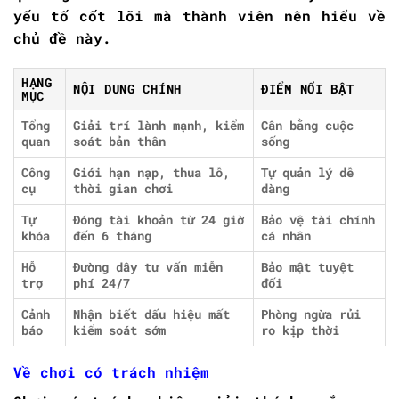
yếu tố cốt lõi mà thành viên nên hiểu về
chủ đề này.
HẠNG
NỘI DUNG CHÍNH
ĐIỂM NỔI BẬT
MỤC
Tổng
Giải trí lành mạnh, kiểm
Cân bằng cuộc
quan
soát bản thân
sống
Công
Giới hạn nạp, thua lỗ,
Tự quản lý dễ
cụ
thời gian chơi
dàng
Tự
Đóng tài khoản từ 24 giờ
Bảo vệ tài chính
khóa
đến 6 tháng
cá nhân
Hỗ
Đường dây tư vấn miễn
Bảo mật tuyệt
trợ
phí 24/7
đối
Cảnh
Nhận biết dấu hiệu mất
Phòng ngừa rủi
báo
kiểm soát sớm
ro kịp thời
Về chơi có trách nhiệm