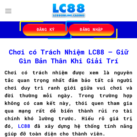
Bỏ
qua
nội
dung
ĐĂNG KÝ
ĐĂNG NHẬP
Chơi có Trách Nhiệm LC88 – Giữ
Gìn Bản Thân Khi Giải Trí
Chơi có trách nhiệm
được xem là nguyên
tắc quan trọng nhất đảm bảo tất cả người
chơi duy trì ranh giới giữa vui chơi và
đời thường mỗi ngày. Trong trường hợp
không có cam kết này, thói quen tham gia
qua mạng rất dễ biến thành rủi ro tài
chính khó lường trước. Hiểu rõ giá trị
đó,
LC88
đã xây dựng hệ thống tính năng
giúp đỡ toàn diện cho thành viên.