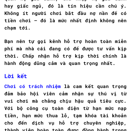
hay giấc ngủ, đó là tín hiệu cần chú ý.
Không ít người chơi bắt đầu nợ nần để có
tiền chơi – đó là mức nhất định không nên
chạm tới.
Bạn nên tự gọi kênh hỗ trợ hoàn toàn miễn
phí mà nhà cái đang có để được tư vấn kịp
thời. Chấp nhận hỗ trợ kịp thời chính là
hành động dũng cảm và quan trọng nhất.
Lời kết
Chơi có trách nhiệm
là cam kết quan trọng
đảm bảo hội viên cảm nhận sự thú vị từ
vui chơi mà chẳng chịu hậu quả tiêu cực.
Với bộ công cụ toàn diện từ hạn mức nạp
tiền, hạn mức thua lỗ, tạm khóa tài khoản
cho đến dịch vụ hỗ trợ chuyên nghiệp,
thành viên hoàn toàn được đồng hành trong