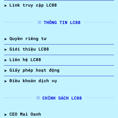
Link truy cập LC88
THÔNG TIN LC88
Quyền riêng tư
Giới thiệu LC88
Liên hệ LC88
Giấy phép hoạt động
Điều khoản dịch vụ
CHÍNH SÁCH LC88
CEO Mai Oanh