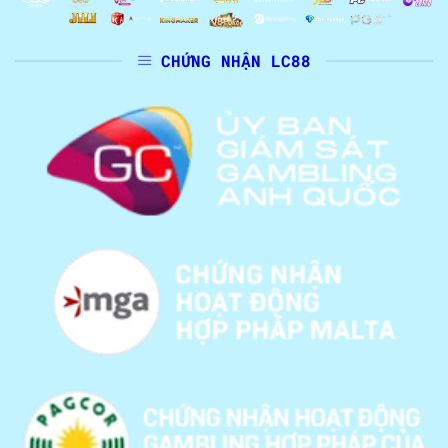
CHỨNG NHẬN LC88