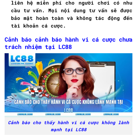
liên hệ miễn phí cho người chơi có nhu
cầu tư vấn. Mọi nội dung tư vấn sẽ được
bảo mật hoàn toàn và không tác động đến
tài khoản cá cược.
Cảnh báo cảnh báo hành vi cá cược chưa
trách nhiệm tại LC88
Cảnh báo cho thấy hành vi cá cược không lành
mạnh tại LC88